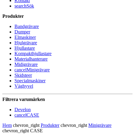
Kontakt
search
Sök
Produkter
Bandgrävare
Dumper
Elmaskiner
Hjulgrävare
Hjullastare
Kompakthjullastare
Materialhanterare
Midigrävare
cancel
Minigrävare
Skidsteer
Specialmaskiner
Väghyvel
Filtrera varumärken
Develon
cancel
CASE
Hem
chevron_right
Produkter
chevron_right
Minigrävare
chevron_right
CASE