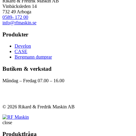
Rikard & Fredrik Maskin AB
Vinbäcksleden 14
732 49 Arboga
0589- 172 00
info@rfmaskin.se
Produkter
Develon
CASE
Bergmann dumprar
Butiken & verkstad
Måndag – Fredag 07.00 – 16.00
Visa på karta
Kontakta oss
© 2026 Rikard & Fredrik Maskin AB
close
Produktfråga