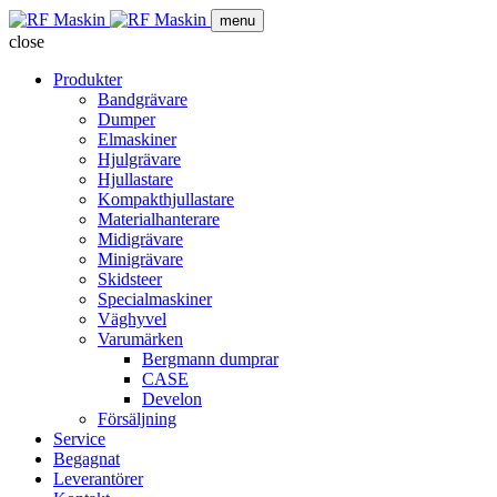
menu
close
Produkter
Bandgrävare
Dumper
Elmaskiner
Hjulgrävare
Hjullastare
Kompakthjullastare
Materialhanterare
Midigrävare
Minigrävare
Skidsteer
Specialmaskiner
Väghyvel
Varumärken
Bergmann dumprar
CASE
Develon
Försäljning
Service
Begagnat
Leverantörer