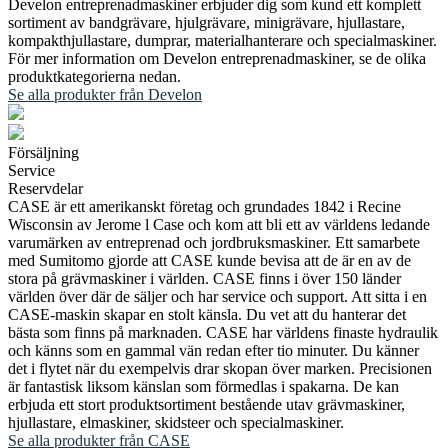
Develon entreprenadmaskiner erbjuder dig som kund ett komplett
sortiment av bandgrävare, hjulgrävare, minigrävare, hjullastare,
kompakthjullastare, dumprar, materialhanterare och specialmaskiner.
För mer information om Develon entreprenadmaskiner, se de olika
produktkategorierna nedan.
Se alla produkter från Develon
Försäljning
Service
Reservdelar
CASE är ett amerikanskt företag och grundades 1842 i Recine
Wisconsin av Jerome l Case och kom att bli ett av världens ledande
varumärken av entreprenad och jordbruksmaskiner. Ett samarbete
med Sumitomo gjorde att CASE kunde bevisa att de är en av de
stora på grävmaskiner i världen. CASE finns i över 150 länder
världen över där de säljer och har service och support. Att sitta i en
CASE-maskin skapar en stolt känsla. Du vet att du hanterar det
bästa som finns på marknaden. CASE har världens finaste hydraulik
och känns som en gammal vän redan efter tio minuter. Du känner
det i flytet när du exempelvis drar skopan över marken. Precisionen
är fantastisk liksom känslan som förmedlas i spakarna. De kan
erbjuda ett stort produktsortiment bestående utav grävmaskiner,
hjullastare, elmaskiner, skidsteer och specialmaskiner.
Se alla produkter från CASE