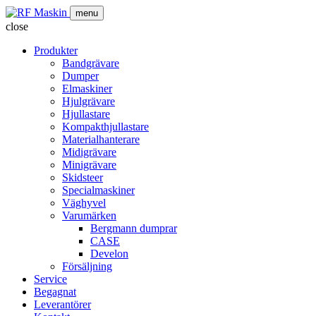
menu
close
Produkter
Bandgrävare
Dumper
Elmaskiner
Hjulgrävare
Hjullastare
Kompakthjullastare
Materialhanterare
Midigrävare
Minigrävare
Skidsteer
Specialmaskiner
Väghyvel
Varumärken
Bergmann dumprar
CASE
Develon
Försäljning
Service
Begagnat
Leverantörer