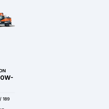
ON
10W-
/ 189