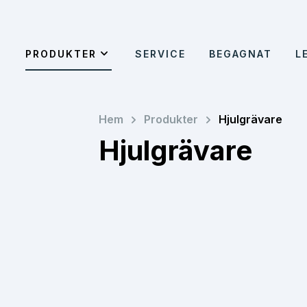
PRODUKTER
SERVICE
BEGAGNAT
L
chevron_right
chevron_right
Hem
Produkter
Hjulgrävare
Hjulgrävare