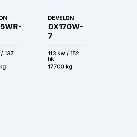
ON
DEVELON
65WR-
DX170W-
7
 / 137
113 kw / 152
hk
kg
17700 kg