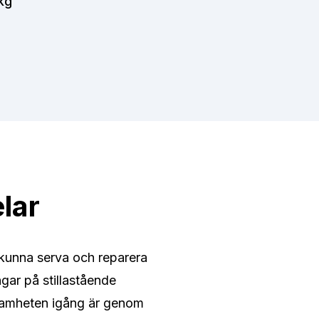
kg
lar
t kunna serva och reparera
ngar på stillastående
ksamheten igång är genom