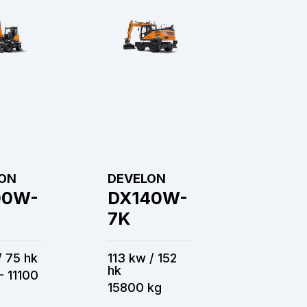
ON
DEVELON
00W-
DX140W-
7K
/ 75 hk
113 kw / 152
hk
- 11100
15800 kg