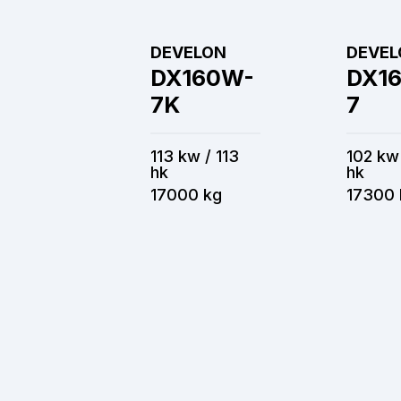
DEVELON
DEVEL
DX160W-
DX1
7K
7
113 kw / 113
102 kw
hk
hk
17000 kg
17300 