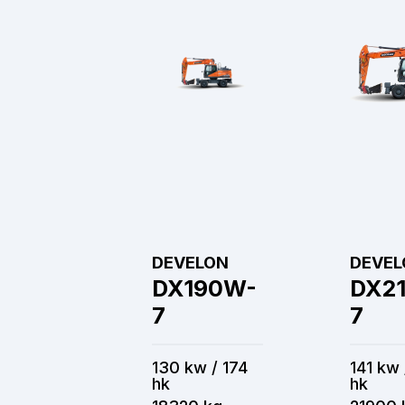
DEVELON
DEVEL
DX190W-
DX2
7
7
130 kw / 174
141 kw 
hk
hk