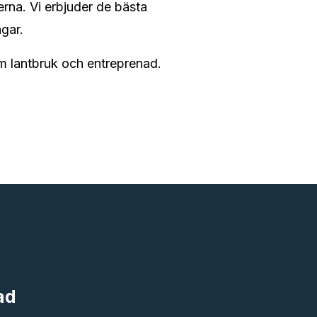
rna. Vi erbjuder de bästa
ngar.
nom lantbruk och entreprenad.
ad