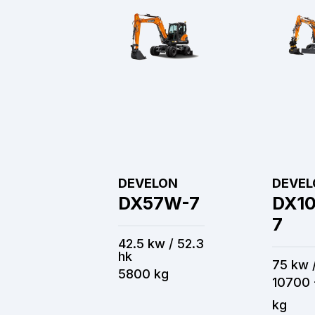
DEVELON
DEVEL
DX57W-7
DX1
7
42.5 kw / 52.3
hk
75 kw 
5800 kg
10700 
kg