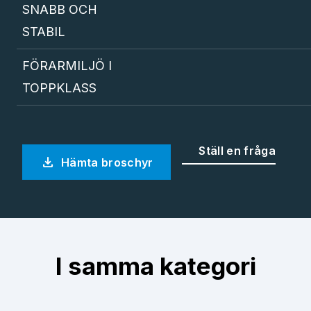
SNABB OCH
STABIL
FÖRARMILJÖ I
TOPPKLASS
Ställ en fråga
download
Hämta broschyr
I samma kategori