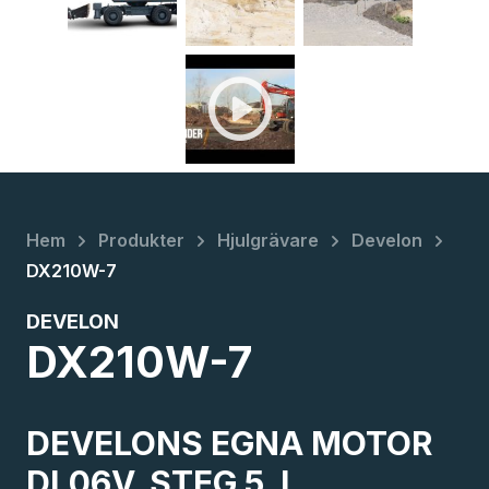
play_circle
chevron_right
chevron_right
chevron_right
chevron_right
Hem
Produkter
Hjulgrävare
Develon
DX210W-7
DEVELON
DX210W-7
DEVELONS EGNA MOTOR
DL06V, STEG 5, I