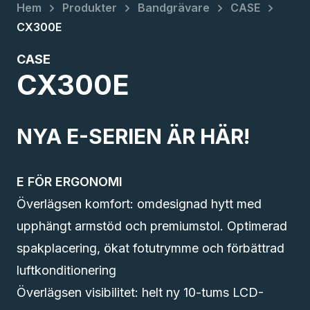
chevron_right
chevron_right
chevron_right
chevron_right
Hem
Produkter
Bandgrävare
CASE
CX300E
CASE
CX300E
NYA E-SERIEN ÄR HÄR!
E FÖR ERGONOMI
Överlägsen komfort: omdesignad hytt med
upphängt armstöd och premiumstol. Optimerad
spakplacering, ökat fotutrymme och förbättrad
luftkonditionering
Överlägsen visibilitet: helt ny 10-tums LCD-