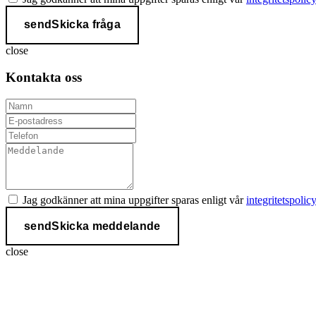
send
Skicka fråga
close
Kontakta oss
Jag godkänner att mina uppgifter sparas enligt vår
integritetspolicy
send
Skicka meddelande
close