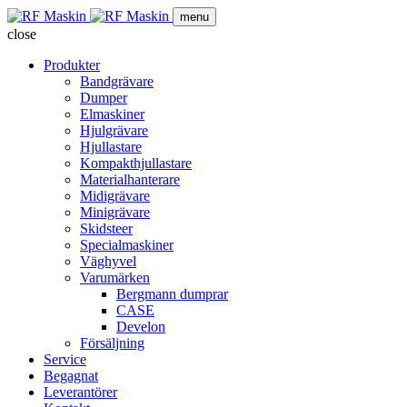
menu
close
Produkter
Bandgrävare
Dumper
Elmaskiner
Hjulgrävare
Hjullastare
Kompakthjullastare
Materialhanterare
Midigrävare
Minigrävare
Skidsteer
Specialmaskiner
Väghyvel
Varumärken
Bergmann dumprar
CASE
Develon
Försäljning
Service
Begagnat
Leverantörer