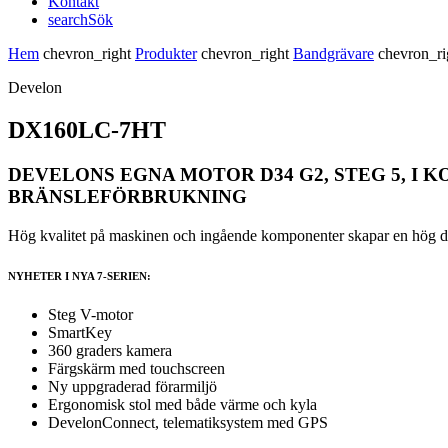
Kontakt
search
Sök
Hem
chevron_right
Produkter
chevron_right
Bandgrävare
chevron_r
Develon
DX160LC-7HT
DEVELONS EGNA MOTOR D34 G2, STEG 5, I
BRÄNSLEFÖRBRUKNING
Hög kvalitet på maskinen och ingående komponenter skapar en hög drift
NYHETER I NYA 7-SERIEN:
Steg V-motor
SmartKey
360 graders kamera
Färgskärm med touchscreen
Ny uppgraderad förarmiljö
Ergonomisk stol med både värme och kyla
DevelonConnect, telematiksystem med GPS