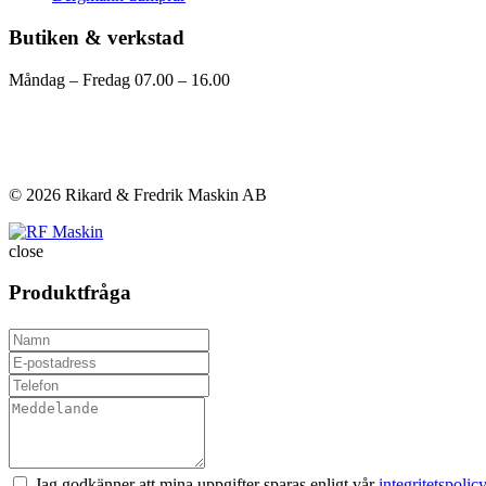
Butiken & verkstad
Måndag – Fredag 07.00 – 16.00
Visa på karta
Kontakta oss
© 2026 Rikard & Fredrik Maskin AB
close
Produktfråga
Jag godkänner att mina uppgifter sparas enligt vår
integritetspolicy