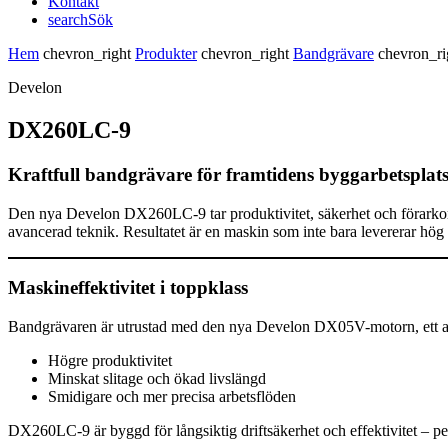
Kontakt
search
Sök
Hem
chevron_right
Produkter
chevron_right
Bandgrävare
chevron_r
Develon
DX260LC-9
Kraftfull bandgrävare för framtidens byggarbetsplat
Den nya Develon DX260LC-9 tar produktivitet, säkerhet och förarkomfo
avancerad teknik. Resultatet är en maskin som inte bara levererar hög 
Maskineffektivitet i toppklass
Bandgrävaren är utrustad med den nya Develon DX05V-motorn, ett avanc
Högre produktivitet
Minskat slitage och ökad livslängd
Smidigare och mer precisa arbetsflöden
DX260LC-9 är byggd för långsiktig driftsäkerhet och effektivitet – pe