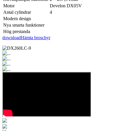
Motor
Develon DX05V
Antal cylindrar
4
Modern design
Nya smarta funktioner
Hög prestanda
download
Hämta broschyr
Ställ en fråga