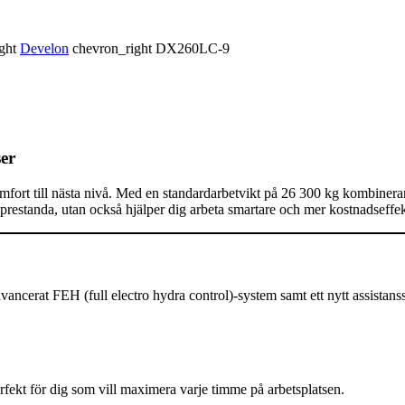
ight
Develon
chevron_right
DX260LC-9
ser
rt till nästa nivå. Med en standardarbetvikt på 26 300 kg kombinerar 
prestanda, utan också hjälper dig arbeta smartare och mer kostnadseffek
erat FEH (full electro hydra control)-system samt ett nytt assistanssy
rfekt för dig som vill maximera varje timme på arbetsplatsen.