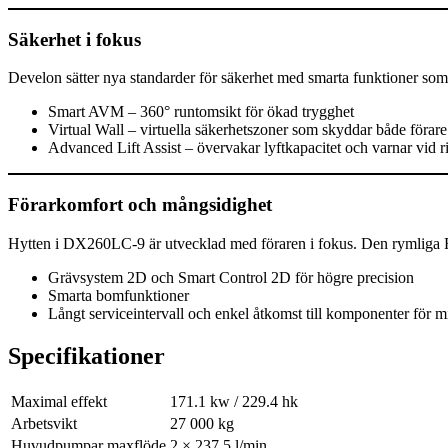
Säkerhet i fokus
Develon sätter nya standarder för säkerhet med smarta funktioner som
Smart AVM – 360° runtomsikt för ökad trygghet
Virtual Wall – virtuella säkerhetszoner som skyddar både föra
Advanced Lift Assist – övervakar lyftkapacitet och varnar vid ris
Förarkomfort och mångsidighet
Hytten i DX260LC-9 är utvecklad med föraren i fokus. Den rymliga R
Grävsystem 2D och Smart Control 2D för högre precision
Smarta bomfunktioner
Långt serviceintervall och enkel åtkomst till komponenter för mi
Specifikationer
Maximal effekt
171.1 kw / 229.4 hk
Arbetsvikt
27 000 kg
Huvudpumpar maxflöde
2 × 237,5 l/min