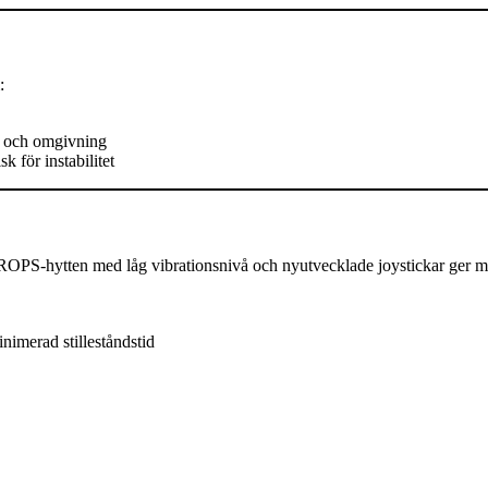
:
re och omgivning
k för instabilitet
OPS-hytten med låg vibrationsnivå och nyutvecklade joystickar ger m
nimerad stilleståndstid