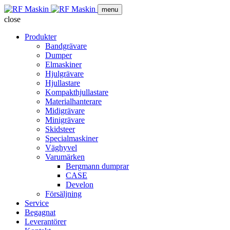
menu
close
Produkter
Bandgrävare
Dumper
Elmaskiner
Hjulgrävare
Hjullastare
Kompakthjullastare
Materialhanterare
Midigrävare
Minigrävare
Skidsteer
Specialmaskiner
Väghyvel
Varumärken
Bergmann dumprar
CASE
Develon
Försäljning
Service
Begagnat
Leverantörer