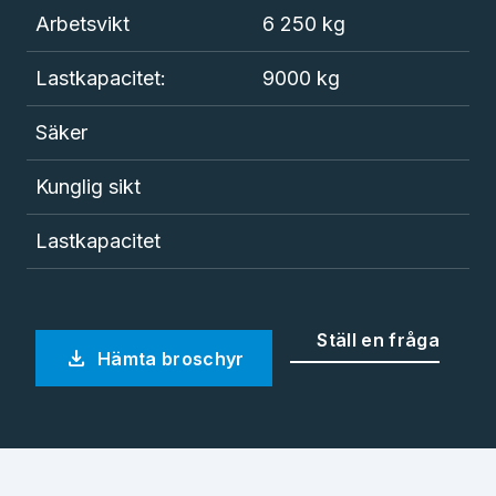
Arbetsvikt
6 250 kg
Lastkapacitet:
9000 kg
Säker
Kunglig sikt
Lastkapacitet
Ställ en fråga
download
Hämta broschyr