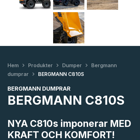
chevron_right
chevron_right
chevron_right
Hem
Produkter
Dumper
Bergmann
chevron_right
dumprar
BERGMANN C810S
BERGMANN DUMPRAR
BERGMANN C810S
NYA C810s imponerar MED
KRAFT OCH KOMFORT!