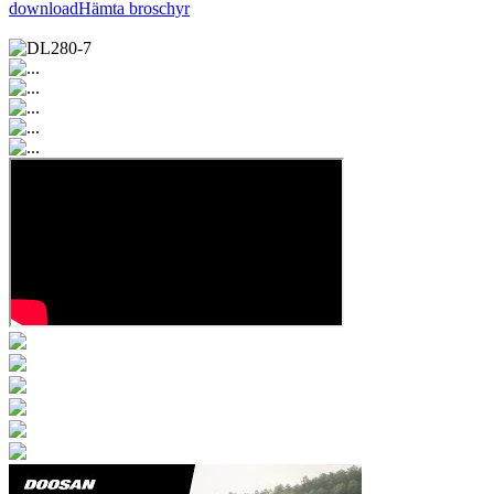
download
Hämta broschyr
Ställ en fråga