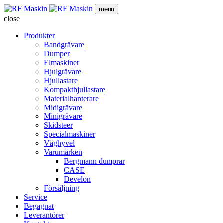
menu
close
Produkter
Bandgrävare
Dumper
Elmaskiner
Hjulgrävare
Hjullastare
Kompakthjullastare
Materialhanterare
Midigrävare
Minigrävare
Skidsteer
Specialmaskiner
Väghyvel
Varumärken
Bergmann dumprar
CASE
Develon
Försäljning
Service
Begagnat
Leverantörer