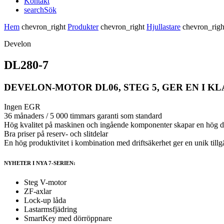
Kontakt
search
Sök
Hem
chevron_right
Produkter
chevron_right
Hjullastare
chevron_rig
Develon
DL280-7
DEVELON-MOTOR DL06, STEG 5, GER EN I 
Ingen EGR
36 månaders / 5 000 timmars garanti som standard
Hög kvalitet på maskinen och ingående komponenter skapar en hög dr
Bra priser på reserv- och slitdelar
En hög produktivitet i kombination med driftsäkerhet ger en unik tillg
NYHETER I NYA 7-SERIEN:
Steg V-motor
ZF-axlar
Lock-up låda
Lastarmsfjädring
SmartKey med dörröppnare