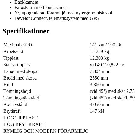
Backkamera
Färgskärm med touchscreen
Ny uppgraderad förarmiljö med ny ergonomisk stol
DevelonConnect, telematiksystem med GPS
Specifikationer
Maximal effekt
141 kw / 190 hk
Arbetsvikt
15 759 kg
Tipplast
12.303 kg
Statisk tipplast
vid 40° 10,822 kg
Längd med skopa
7.804 mm
Bredd med skopa
2550 mm
Höjd
3.360 mm
Tömningshöjd
(vid 45°) med skär 2,
Tömningsräckvidd
(vid 45°) med skär1,2
Axelavstånd
3.050 mm
Brytkraft
147 kN
HÖG TIPPLAST
HÖG BRYTKRAFT
RYMLIG OCH MODERN FÖRARMILJÖ