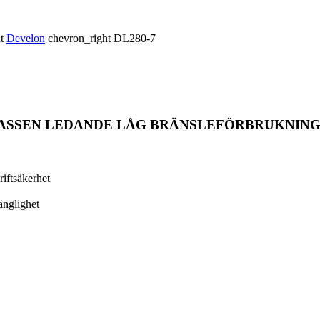
ht
Develon
chevron_right
DL280-7
KLASSEN LEDANDE LÅG BRÄNSLEFÖRBRUKNIN
iftsäkerhet
änglighet