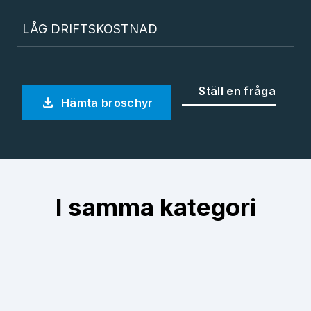
LÅG DRIFTSKOSTNAD
Ställ en fråga
download
Hämta broschyr
I samma kategori