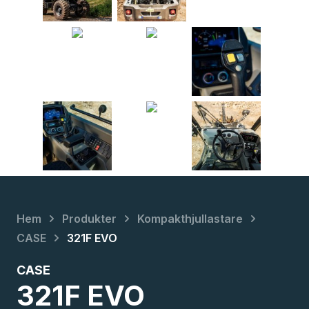
chevron_right
chevron_right
chevron_right
Hem
Produkter
Kompakthjullastare
chevron_right
CASE
321F EVO
CASE
321F EVO